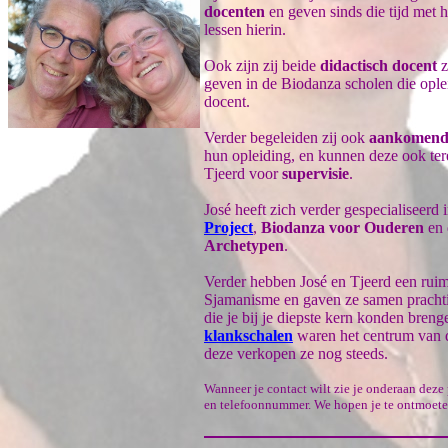
docenten
en geven sinds die tijd met h
lessen hierin.
Ook zijn zij beide
didactisch docent
z
geven in de Biodanza scholen die ople
docent.
Verder begeleiden zij ook
aankomend
hun opleiding, en kunnen deze ook tere
Tjeerd voor
supervisie
.
José heeft zich verder gespecialiseerd 
Project
,
Biodanza voor Ouderen
en
Archetypen
.
Verder hebben José en Tjeerd een ruim
Sjamanisme en gaven ze samen pracht
die je bij je diepste kern konden bren
klankschalen
waren het centrum van 
deze verkopen ze nog steeds.
Wanneer je contact wilt zie je onderaan deze
en telefoonnummer. We hopen je te ontmoete