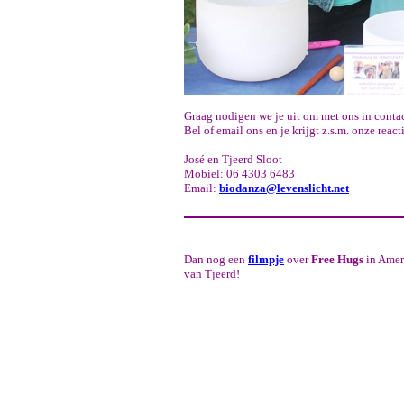
Graag nodigen we je uit om met ons in conta
Bel of email ons en je krijgt z.s.m. onze reacti
José en Tjeerd Sloot
Mobiel: 06 4303 6483
Email:
biodanza@levenslicht.net
Dan nog een
filmpje
over
Free Hugs
in Amers
van Tjeerd!