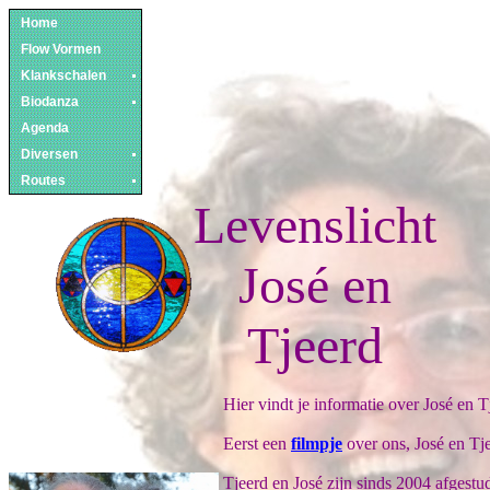
Home
Flow Vormen
Klankschalen
Biodanza
Agenda
Diversen
Routes
Levenslicht
José en
Tjeerd
Hier vindt je informatie over José en T
Eerst een
filmpje
over ons, José en Tje
Tjeerd en José zijn sinds 2004 afgest